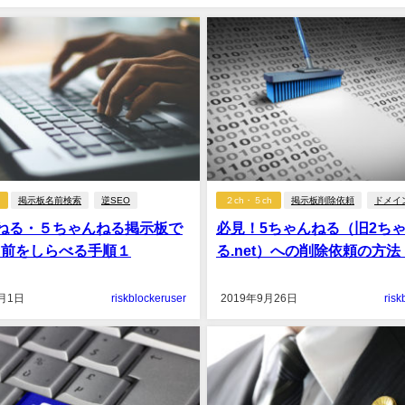
掲示板名前検索
逆SEO
２ch・５ch
掲示板削除依頼
ドメイ
ねる・５ちゃんねる掲示板で
必見！5ちゃんねる（旧2ち
名前をしらべる手順１
る.net）への削除依頼の方法
0月1日
riskblockeruser
2019年9月26日
risk