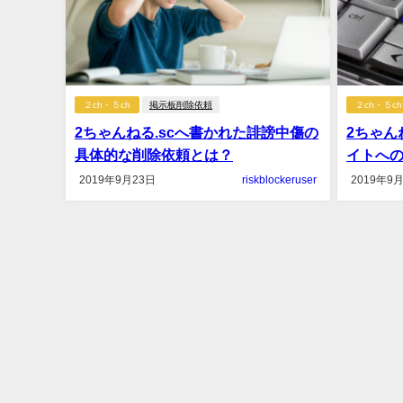
２ch・５ch
掲示板削除依頼
２ch・５ch
2ちゃんねる.scへ書かれた誹謗中傷の
2ちゃん
具体的な削除依頼とは？
イトへ
2019年9月23日
riskblockeruser
2019年9