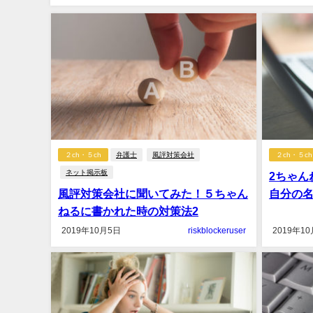
２ch・５ch
弁護士
風評対策会社
２ch・５ch
ネット掲示板
2ちゃん
風評対策会社に聞いてみた！５ちゃん
自分の
ねるに書かれた時の対策法2
2019年10月5日
riskblockeruser
2019年1