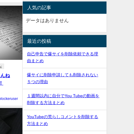
人気の記事
データはありません
最近の投稿
自己申告で爆サイを削除依頼できる理
由まとめ
ン
爆サイに削除申請しても削除されない
ゃんね
５つの理由
！
１週間以内に自分でYou Tubeの動画を
blockeruser
削除する方法まとめ
YouTubeの荒らしコメントを削除する
方法まとめ