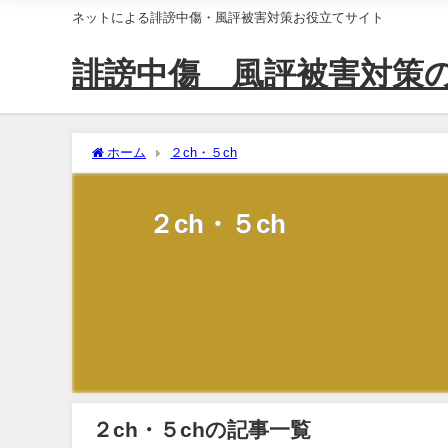
ネットによる誹謗中傷・風評被害対策お役立てサイト
誹謗中傷 風評被害対策
ホーム
２ch・５ch
２ch・５ch
２ch・５chの記事一覧