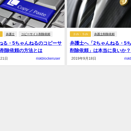
弁護士
コピーサイト削除依頼
２ch・５ch
弁護士削除依頼
ねる・5ちゃんねるのコピーサ
弁護士へ「2ちゃんねる・5
の削除依頼の方法とは
削除依頼」は本当に良いか？
月21日
riskblockeruser
2019年9月18日
risk